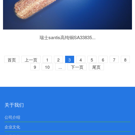
瑞士santis高纯铜SA33835...
首页
上一页
1
2
3
4
5
6
7
8
9
10
...
下一页
尾页
关于我们
公司介绍
企业文化