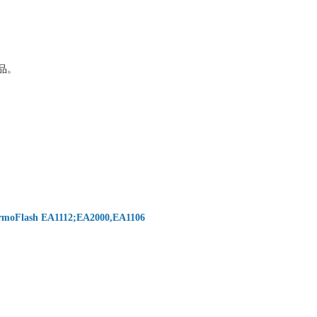
品。
rmoFlash EA1112;EA2000,EA1106