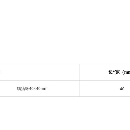
称
长
*
宽（
m
40
40mm
40
锡箔杯
×